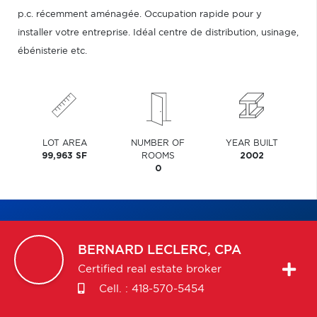
p.c. récemment aménagée. Occupation rapide pour y
installer votre entreprise. Idéal centre de distribution, usinage,
ébénisterie etc.
LOT AREA
NUMBER OF
YEAR BUILT
99,963 SF
ROOMS
2002
0
BERNARD
LECLERC, CPA
Certified real estate broker
Cell. :
418-570-5454